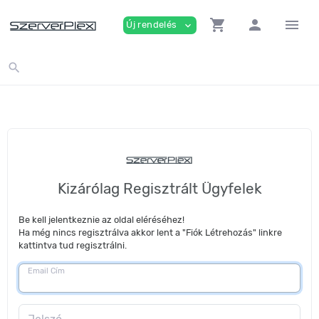
shopping_cart
person
menu
Új rendelés
expand_more
search
Kizárólag Regisztrált Ügyfelek
Be kell jelentkeznie az oldal eléréséhez!
Ha még nincs regisztrálva akkor lent a "Fiók Létrehozás" linkre
kattintva tud regisztrálni.
Email Cím