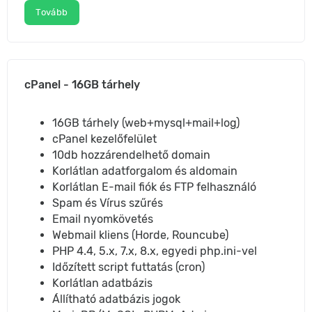
Tovább
cPanel - 16GB tárhely
16GB tárhely (web+mysql+mail+log)
cPanel kezelőfelület
10db hozzárendelhető domain
Korlátlan adatforgalom és aldomain
Korlátlan E-mail fiók és FTP felhasználó
Spam és Vírus szűrés
Email nyomkövetés
Webmail kliens (Horde, Rouncube)
PHP 4.4, 5.x, 7.x, 8.x, egyedi php.ini-vel
Időzített script futtatás (cron)
Korlátlan adatbázis
Állítható adatbázis jogok