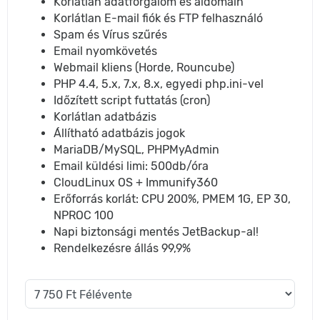
Korlátlan adatforgalom és aldomain
Korlátlan E-mail fiók és FTP felhasználó
Spam és Vírus szűrés
Email nyomkövetés
Webmail kliens (Horde, Rouncube)
PHP 4.4, 5.x, 7.x, 8.x, egyedi php.ini-vel
Időzített script futtatás (cron)
Korlátlan adatbázis
Állítható adatbázis jogok
MariaDB/MySQL, PHPMyAdmin
Email küldési limi: 500db/óra
CloudLinux OS + Immunify360
Erőforrás korlát: CPU 200%, PMEM 1G, EP 30,
NPROC 100
Napi biztonsági mentés JetBackup-al!
Rendelkezésre állás 99,9%