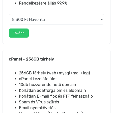
Rendelkezésre állás 99,9%
Tovább
cPanel - 256GB tárhely
256GB tárhely (web+mysql+mail+log)
cPanel kezelőfelület
10db hozzárendelhető domain
Korlátlan adatforgalom és aldomain
Korlátlan E-mail fiók és FTP felhasználó
Spam és Vírus szűrés
Email nyomkövetés