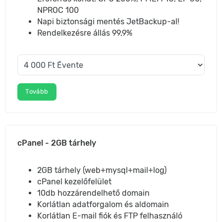
NPROC 100
Napi biztonsági mentés JetBackup-al!
Rendelkezésre állás 99,9%
Tovább
cPanel - 2GB tárhely
2GB tárhely (web+mysql+mail+log)
cPanel kezelőfelület
10db hozzárendelhető domain
Korlátlan adatforgalom és aldomain
Korlátlan E-mail fiók és FTP felhasználó