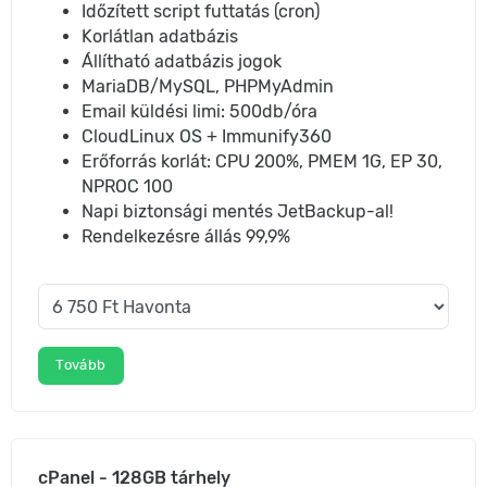
Időzített script futtatás (cron)
Korlátlan adatbázis
Állítható adatbázis jogok
MariaDB/MySQL, PHPMyAdmin
Email küldési limi: 500db/óra
CloudLinux OS + Immunify360
Erőforrás korlát: CPU 200%, PMEM 1G, EP 30,
NPROC 100
Napi biztonsági mentés JetBackup-al!
Rendelkezésre állás 99,9%
Tovább
cPanel - 128GB tárhely