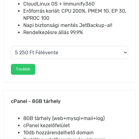
CloudLinux OS + Immunify360
Erőforrás korlát: CPU 200%, PMEM 1G, EP 30,
NPROC 100
Napi biztonsági mentés JetBackup-al!
Rendelkezésre állás 99,9%
Tovább
cPanel - 8GB tárhely
8GB tárhely (web+mysql+mail+log)
cPanel kezelőfelület
10db hozzárendelhető domain