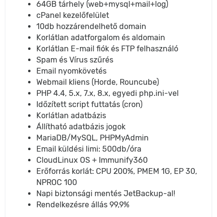
64GB tárhely (web+mysql+mail+log)
cPanel kezelőfelület
10db hozzárendelhető domain
Korlátlan adatforgalom és aldomain
Korlátlan E-mail fiók és FTP felhasználó
Spam és Vírus szűrés
Email nyomkövetés
Webmail kliens (Horde, Rouncube)
PHP 4.4, 5.x, 7.x, 8.x, egyedi php.ini-vel
Időzített script futtatás (cron)
Korlátlan adatbázis
Állítható adatbázis jogok
MariaDB/MySQL, PHPMyAdmin
Email küldési limi: 500db/óra
CloudLinux OS + Immunify360
Erőforrás korlát: CPU 200%, PMEM 1G, EP 30,
NPROC 100
Napi biztonsági mentés JetBackup-al!
Rendelkezésre állás 99,9%