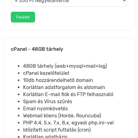
Tovább
cPanel - 48GB tárhely
48GB tárhely (web+mysql+mail+log)
cPanel kezelőfelület
10db hozzárendelhető domain
Korlátlan adatforgalom és aldomain
Korlátlan E-mail fiók és FTP felhasználó
Spam és Vírus szűrés
Email nyomkövetés
Webmail kliens (Horde, Rouncube)
PHP 4.4, 5.x, 7.x, 8.x, egyedi php.ini-vel
Időzített script futtatás (cron)
Korlátlan adatbázis