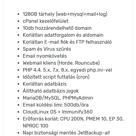
128GB tárhely (web+mysql+mail+log)
cPanel kezelőfelület
10db hozzárendelhető domain
Korlátlan adatforgalom és aldomain
Korlátlan E-mail fiók és FTP felhasználó
Spam és Vírus szűrés
Email nyomkövetés
Webmail kliens (Horde, Rouncube)
PHP 4.4, 5.x, 7.x, 8.x, egyedi php.ini-vel
Időzített script futtatás (cron)
Korlátlan adatbázis
Állítható adatbázis jogok
MariaDB/MySQL, PHPMyAdmin
Email küldési limi: 500db/óra
CloudLinux OS + Immunify360
Erőforrás korlát: CPU 200%, PMEM 1G, EP 30,
NPROC 100
Napi biztonsági mentés JetBackup-al!