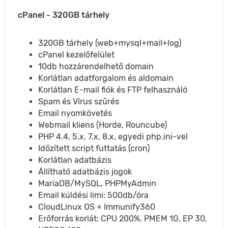
cPanel - 320GB tárhely
320GB tárhely (web+mysql+mail+log)
cPanel kezelőfelület
10db hozzárendelhető domain
Korlátlan adatforgalom és aldomain
Korlátlan E-mail fiók és FTP felhasználó
Spam és Vírus szűrés
Email nyomkövetés
Webmail kliens (Horde, Rouncube)
PHP 4.4, 5.x, 7.x, 8.x, egyedi php.ini-vel
Időzített script futtatás (cron)
Korlátlan adatbázis
Állítható adatbázis jogok
MariaDB/MySQL, PHPMyAdmin
Email küldési limi: 500db/óra
CloudLinux OS + Immunify360
Erőforrás korlát: CPU 200%, PMEM 1G, EP 30,