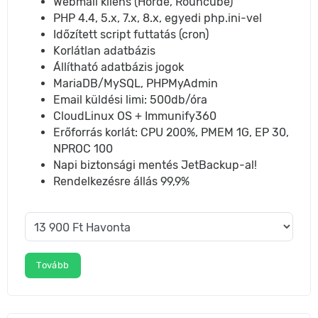
Webmail kliens (Horde, Rouncube)
PHP 4.4, 5.x, 7.x, 8.x, egyedi php.ini-vel
Időzített script futtatás (cron)
Korlátlan adatbázis
Állítható adatbázis jogok
MariaDB/MySQL, PHPMyAdmin
Email küldési limi: 500db/óra
CloudLinux OS + Immunify360
Erőforrás korlát: CPU 200%, PMEM 1G, EP 30,
NPROC 100
Napi biztonsági mentés JetBackup-al!
Rendelkezésre állás 99,9%
Tovább