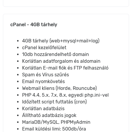
cPanel - 4GB tárhely
4GB tárhely (web+mysql+mail+log)
cPanel kezelőfelület
10db hozzárendelhető domain
Korlátlan adatforgalom és aldomain
Korlátlan E-mail fiók és FTP felhasználó
Spam és Vírus szűrés
Email nyomkövetés
Webmail kliens (Horde, Rouncube)
PHP 4.4, 5.x, 7.x, 8.x, egyedi php.ini-vel
Időzített script futtatás (cron)
Korlátlan adatbázis
Állítható adatbázis jogok
MariaDB/MySQL, PHPMyAdmin
Email küldési limi: 500db/óra