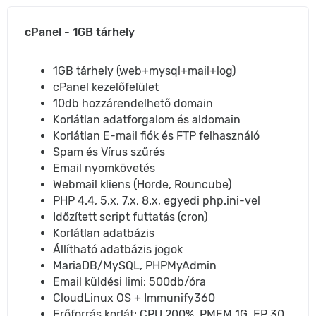
cPanel - 1GB tárhely
1GB tárhely (web+mysql+mail+log)
cPanel kezelőfelület
10db hozzárendelhető domain
Korlátlan adatforgalom és aldomain
Korlátlan E-mail fiók és FTP felhasználó
Spam és Vírus szűrés
Email nyomkövetés
Webmail kliens (Horde, Rouncube)
PHP 4.4, 5.x, 7.x, 8.x, egyedi php.ini-vel
Időzített script futtatás (cron)
Korlátlan adatbázis
Állítható adatbázis jogok
MariaDB/MySQL, PHPMyAdmin
Email küldési limi: 500db/óra
CloudLinux OS + Immunify360
Erőforrás korlát: CPU 200%, PMEM 1G, EP 30,