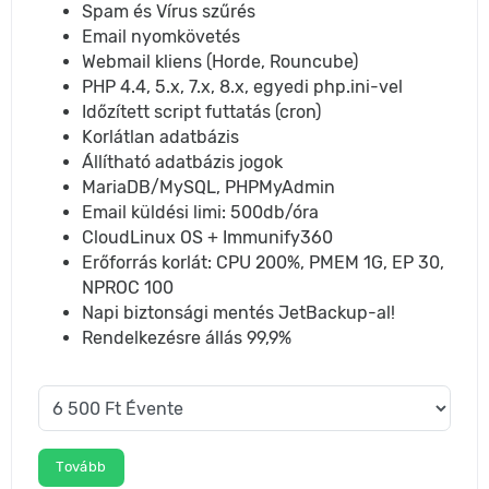
Spam és Vírus szűrés
Email nyomkövetés
Webmail kliens (Horde, Rouncube)
PHP 4.4, 5.x, 7.x, 8.x, egyedi php.ini-vel
Időzített script futtatás (cron)
Korlátlan adatbázis
Állítható adatbázis jogok
MariaDB/MySQL, PHPMyAdmin
Email küldési limi: 500db/óra
CloudLinux OS + Immunify360
Erőforrás korlát: CPU 200%, PMEM 1G, EP 30,
NPROC 100
Napi biztonsági mentés JetBackup-al!
Rendelkezésre állás 99,9%
Tovább