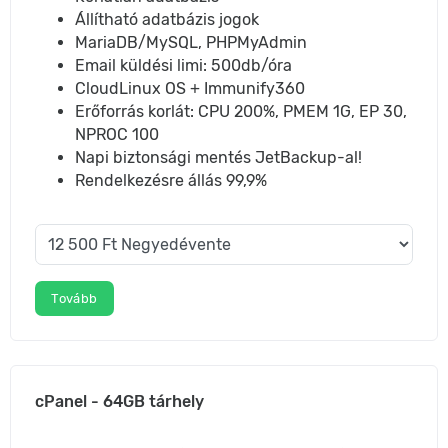
Állítható adatbázis jogok
MariaDB/MySQL, PHPMyAdmin
Email küldési limi: 500db/óra
CloudLinux OS + Immunify360
Erőforrás korlát: CPU 200%, PMEM 1G, EP 30,
NPROC 100
Napi biztonsági mentés JetBackup-al!
Rendelkezésre állás 99,9%
Tovább
cPanel - 64GB tárhely