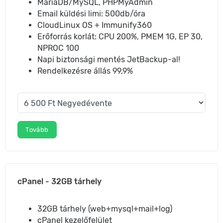
MariaDB/MySQL, PHPMyAdmin
Email küldési limi: 500db/óra
CloudLinux OS + Immunify360
Erőforrás korlát: CPU 200%, PMEM 1G, EP 30,
NPROC 100
Napi biztonsági mentés JetBackup-al!
Rendelkezésre állás 99,9%
Tovább
cPanel - 32GB tárhely
32GB tárhely (web+mysql+mail+log)
cPanel kezelőfelület