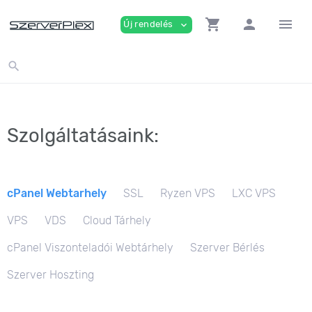
shopping_cart
person
menu
Új rendelés
expand_more
search
Szolgáltatásaink:
cPanel Webtarhely
SSL
Ryzen VPS
LXC VPS
VPS
VDS
Cloud Tárhely
cPanel Viszonteladói Webtárhely
Szerver Bérlés
Szerver Hoszting