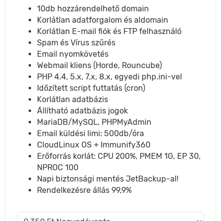
10db hozzárendelhető domain
Korlátlan adatforgalom és aldomain
Korlátlan E-mail fiók és FTP felhasználó
Spam és Vírus szűrés
Email nyomkövetés
Webmail kliens (Horde, Rouncube)
PHP 4.4, 5.x, 7.x, 8.x, egyedi php.ini-vel
Időzített script futtatás (cron)
Korlátlan adatbázis
Állítható adatbázis jogok
MariaDB/MySQL, PHPMyAdmin
Email küldési limi: 500db/óra
CloudLinux OS + Immunify360
Erőforrás korlát: CPU 200%, PMEM 1G, EP 30,
NPROC 100
Napi biztonsági mentés JetBackup-al!
Rendelkezésre állás 99,9%