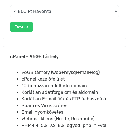
Tovább
cPanel - 96GB tárhely
96GB tárhely (web+mysql+mail+log)
cPanel kezelőfelület
10db hozzárendelhető domain
Korlátlan adatforgalom és aldomain
Korlátlan E-mail fiók és FTP felhasználó
Spam és Vírus szűrés
Email nyomkövetés
Webmail kliens (Horde, Rouncube)
PHP 4.4, 5.x, 7.x, 8.x, egyedi php.ini-vel