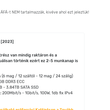
z ÁFÁ-t NEM tartalmazzák, kivéve ahol ezt jeleztük!
 [2023]
rész van mindig raktáron és a
lisan történik ezért ez 2-5 munkanap is
 (6 mag / 12 száltól - 12 mag / 24 szálig)
8GB DDR3 ECC
B - 3.84TB SATA SSD
:
200Mbit/s - 1Gbit/s, 100W, 1db fix IPv4
urálható erőforrás! Kattintson a Tovább