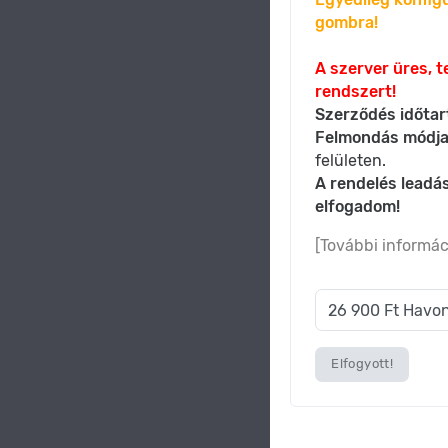
gombra!
A szerver üres, t
rendszert!
Szerződés időtar
Felmondás módja
felületen.
A rendelés leadás
elfogadom!
[További informác
Elfogyott!