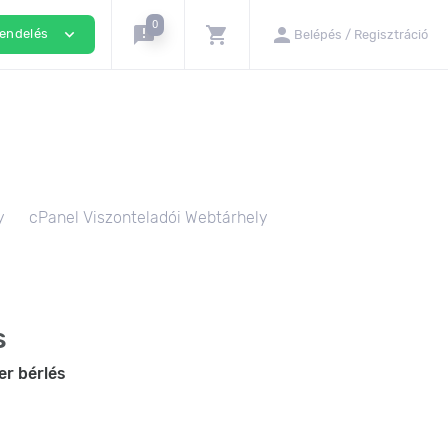
0
announcement
shopping_cart
person
expand_more
rendelés
Belépés / Regisztráció
y
cPanel Viszonteladói Webtárhely
s
er bérlés