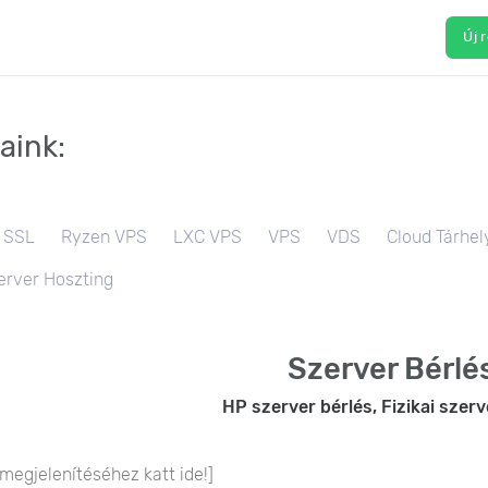
Új 
aink:
SSL
Ryzen VPS
LXC VPS
VPS
VDS
Cloud Tárhel
erver Hoszting
Szerver Bérlé
HP szerver bérlés, Fizikai szerv
 megjelenítéséhez katt ide!]