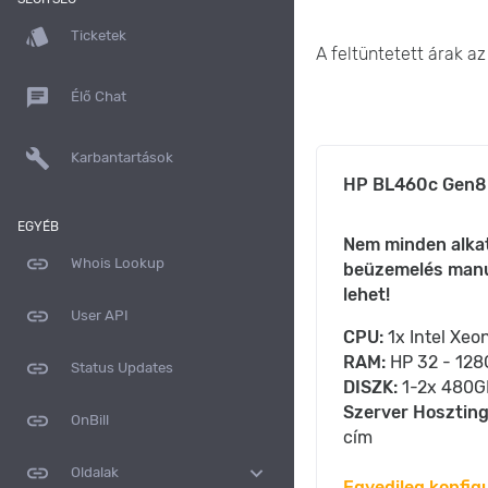
style
Ticketek
A feltüntetett árak a
chat
Élő Chat
build
Karbantartások
HP BL460c Gen8
EGYÉB
Nem minden alkat
link
Whois Lookup
beüzemelés manuá
lehet!
link
User API
CPU:
1x Intel Xeon
RAM:
HP 32 - 12
link
Status Updates
DISZK:
1-2x 480G
Szerver Hoszting
link
OnBill
cím
link
expand_more
Oldalak
Egyedileg konfig