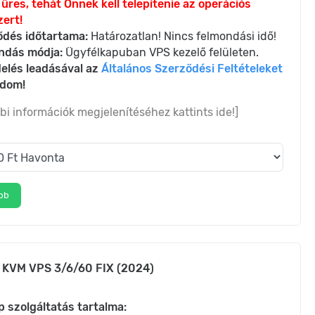
üres, tehát Önnek kell telepítenie az operációs
ert!
ődés időtartama:
Határozatlan! Nincs felmondási idő!
ndás módja:
Ügyfélkapuban VPS kezelő felületen.
elés leadásával az
Általános Szerződési Feltételeket
adom!
bi információk megjelenítéséhez kattints ide!]
bb
 KVM VPS 3/6/60 FIX (2024)
p szolgáltatás tartalma: