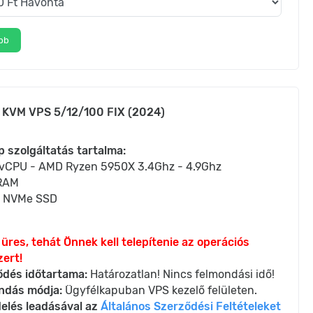
bb
 KVM VPS 5/12/100 FIX (2024)
p szolgáltatás tartalma:
 vCPU - AMD Ryzen 5950X 3.4Ghz - 4.9Ghz
RAM
 NVMe SSD
üres, tehát Önnek kell telepítenie az operációs
ert!
ődés időtartama:
Határozatlan! Nincs felmondási idő!
ndás módja:
Ügyfélkapuban VPS kezelő felületen.
elés leadásával az
Általános Szerződési Feltételeket