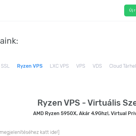
Új 
aink:
SSL
Ryzen VPS
LXC VPS
VPS
VDS
Cloud Tárhe
Ryzen VPS - Virtuális Sz
AMD Ryzen 5950X, Akár 4.9Ghz!, Virtual Pri
 megjelenítéséhez katt ide!]