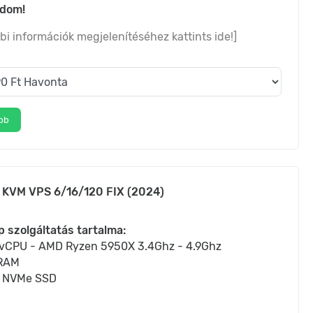
adom!
bi információk megjelenítéséhez kattints ide!]
bb
 KVM VPS 6/16/120 FIX (2024)
p szolgáltatás tartalma:
 vCPU - AMD Ryzen 5950X 3.4Ghz - 4.9Ghz
RAM
 NVMe SSD