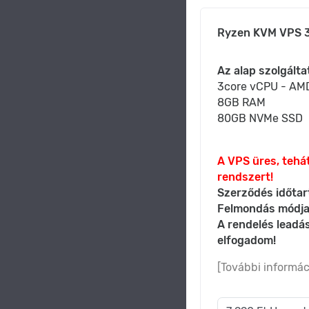
Ryzen KVM VPS 3
Az alap szolgálta
3core vCPU - AM
8GB RAM
80GB NVMe SSD
A VPS üres, tehát
rendszert!
Szerződés időtar
Felmondás módja
A rendelés leadá
elfogadom!
[További informác