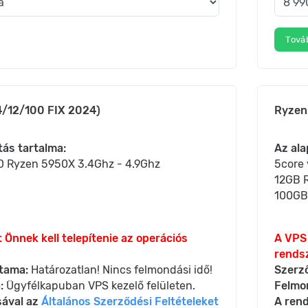
Tová
/12/100 FIX 2024)
Ryzen
tás tartalma:
Az ala
D Ryzen 5950X 3.4Ghz - 4.9Ghz
5core
12GB 
100GB
 Önnek kell telepítenie az operációs
A VPS 
rendsz
tama:
Határozatlan! Nincs felmondási idő!
Szerz
:
Ügyfélkapuban VPS kezelő felületen.
Felmo
sával az
Általános Szerződési Feltételeket
A rend