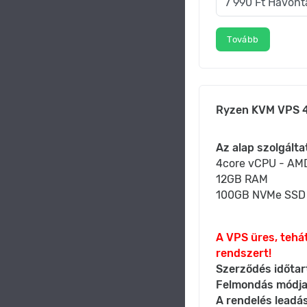
Tovább
Ryzen KVM VPS 4
Az alap szolgálta
4core vCPU - AM
12GB RAM
100GB NVMe SSD
A VPS üres, tehát
rendszert!
Szerződés időtar
Felmondás módja
A rendelés leadá