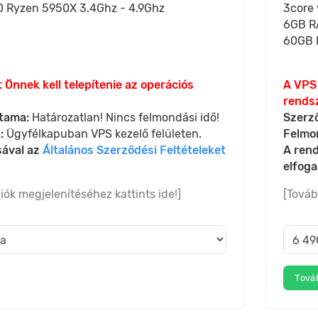
 Ryzen 5950X 3.4Ghz - 4.9Ghz
3core
6GB 
60GB 
 Önnek kell telepítenie az operációs
A VPS 
rendsz
tama:
Határozatlan! Nincs felmondási idő!
Szerz
:
Ügyfélkapuban VPS kezelő felületen.
Felmo
sával az
Általános Szerződési Feltételeket
A rend
elfog
iók megjelenítéséhez kattints ide!]
[Továb
Tová