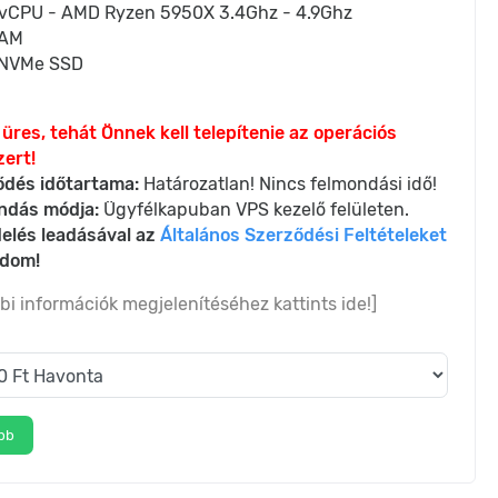
 vCPU - AMD Ryzen 5950X 3.4Ghz - 4.9Ghz
RAM
NVMe SSD
üres, tehát Önnek kell telepítenie az operációs
ert!
ődés időtartama:
Határozatlan! Nincs felmondási idő!
ndás módja:
Ügyfélkapuban VPS kezelő felületen.
elés leadásával az
Általános Szerződési Feltételeket
adom!
bi információk megjelenítéséhez kattints ide!]
bb