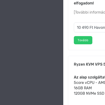
elfogadom!
[További informác
Tovább
Ryzen KVM VPS 5
Az alap szolgálta
5core vCPU - AM
16GB RAM
120GB NVMe SSD