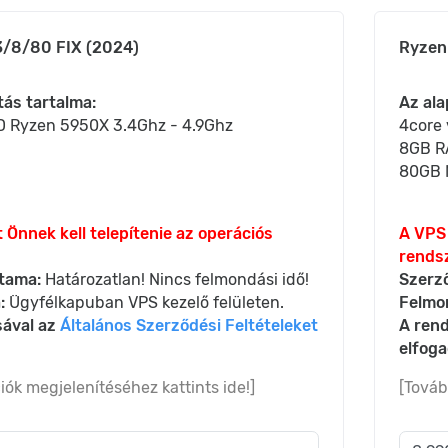
/8/80 FIX (2024)
Ryzen
tás tartalma:
Az ala
D Ryzen 5950X 3.4Ghz - 4.9Ghz
4core
8GB 
80GB 
 Önnek kell telepítenie az operációs
A VPS 
rendsz
tama:
Határozatlan! Nincs felmondási idő!
Szerz
:
Ügyfélkapuban VPS kezelő felületen.
Felmo
sával az
Általános Szerződési Feltételeket
A rend
elfog
iók megjelenítéséhez kattints ide!]
[Továb