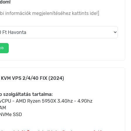
adom!
bi információk megjelenítéséhez kattints ide!]
bb
 KVM VPS 2/4/40 FIX (2024)
p szolgáltatás tartalma:
 vCPU - AMD Ryzen 5950X 3.4Ghz - 4.9Ghz
RAM
NVMe SSD