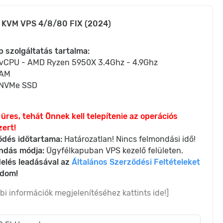
 KVM VPS 4/8/80 FIX (2024)
p szolgáltatás tartalma:
 vCPU - AMD Ryzen 5950X 3.4Ghz - 4.9Ghz
RAM
NVMe SSD
üres, tehát Önnek kell telepítenie az operációs
ert!
ődés időtartama:
Határozatlan! Nincs felmondási idő!
ndás módja:
Ügyfélkapuban VPS kezelő felületen.
elés leadásával az
Általános Szerződési Feltételeket
adom!
bi információk megjelenítéséhez kattints ide!]