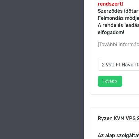
rendszert!
Szerződés időtar
Felmondás módja
A rendelés leadá
elfogadom!
[További informác
Tovább
Ryzen KVM VPS 2
Az alap szolgálta