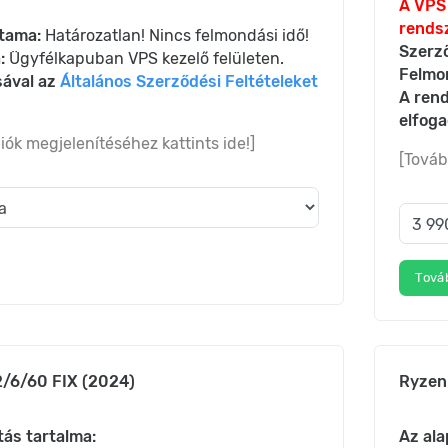
A VPS 
rendsz
tama:
Határozatlan! Nincs felmondási idő!
Szerz
:
Ügyfélkapuban VPS kezelő felületen.
Felmo
sával az
Általános Szerződési Feltételeket
A rend
elfog
iók megjelenítéséhez kattints ide!]
[Továb
Tová
/6/60 FIX (2024)
Ryzen
tás tartalma:
Az ala