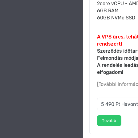
2core vCPU - AMD
6GB RAM
60GB NVMe SSD
A VPS üres, tehát
rendszert!
Szerződés időtar
Felmondás módja
A rendelés leadá
elfogadom!
[További informác
Tovább