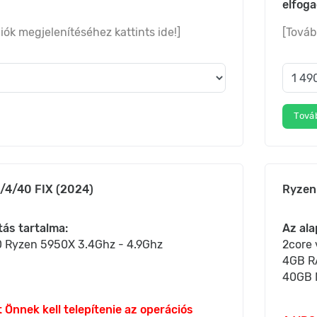
elfog
iók megjelenítéséhez kattints ide!]
[Továb
Tová
/4/40 FIX (2024)
Ryzen
tás tartalma:
Az ala
 Ryzen 5950X 3.4Ghz - 4.9Ghz
2core
4GB 
40GB 
 Önnek kell telepítenie az operációs