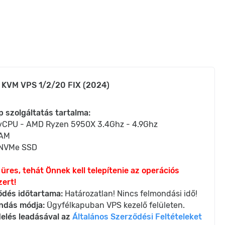
 KVM VPS 1/2/20 FIX (2024)
p szolgáltatás tartalma:
 vCPU - AMD Ryzen 5950X 3.4Ghz - 4.9Ghz
RAM
NVMe SSD
üres, tehát Önnek kell telepítenie az operációs
ert!
ődés időtartama:
Határozatlan! Nincs felmondási idő!
ndás módja:
Ügyfélkapuban VPS kezelő felületen.
elés leadásával az
Általános Szerződési Feltételeket