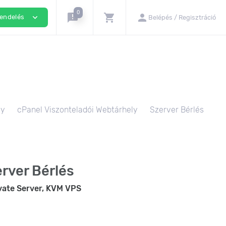
0
announcement
shopping_cart
person
expand_more
rendelés
Belépés / Regisztráció
ly
cPanel Viszonteladói Webtárhely
Szerver Bérlés
erver Bérlés
vate Server, KVM VPS