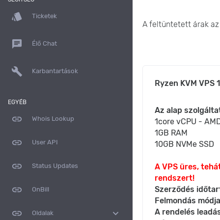
style
Ticketek
A feltüntetett árak a
chat
Élő Chat
build
Karbantartások
Ryzen KVM VPS 1
EGYÉB
Az alap szolgálta
link
Whois Lookup
1core vCPU - AMD
1GB RAM
link
User API
10GB NVMe SSD
link
A VPS üres, tehát
Status Updates
rendszert!
link
Szerződés időtar
OnBill
Felmondás módja
A rendelés leadá
link
expand_more
Oldalak