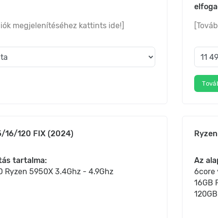
elfog
iók megjelenítéséhez kattints ide!]
[Továb
Tová
/16/120 FIX (2024)
Ryzen
tás tartalma:
Az ala
D Ryzen 5950X 3.4Ghz - 4.9Ghz
6core
16GB 
120GB