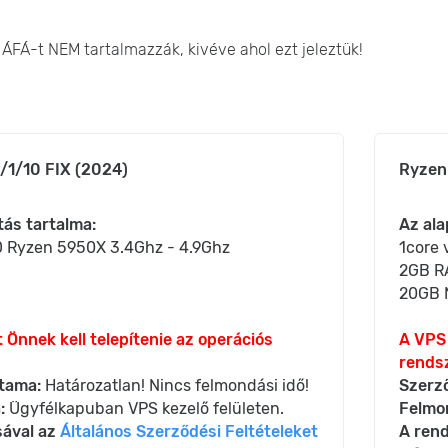
z ÁFÁ-t NEM tartalmazzák, kivéve ahol ezt jeleztük!
/1/10 FIX (2024)
Ryzen
tás tartalma:
Az ala
 Ryzen 5950X 3.4Ghz - 4.9Ghz
1core
2GB 
20GB 
 Önnek kell telepítenie az operációs
A VPS 
rendsz
tama:
Határozatlan! Nincs felmondási idő!
Szerz
:
Ügyfélkapuban VPS kezelő felületen.
Felmo
sával az
Általános Szerződési Feltételeket
A rend