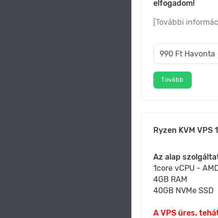
elfogadom!
[További informác
Tovább
Ryzen KVM VPS 1
Az alap szolgálta
1core vCPU - AMD
4GB RAM
40GB NVMe SSD
A VPS üres, tehát