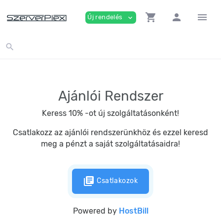
shopping_cart
person
menu
Új rendelés
expand_more
search
Ajánlói Rendszer
Keress 10% -ot új szolgáltatásonként!
Csatlakozz az ajánlói rendszerünkhöz és ezzel keresd
meg a pénzt a saját szolgáltatásaidra!
library_books
Csatlakozok
Powered by
HostBill