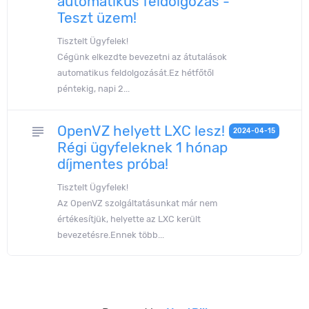
automatikus feldolgozás -
Teszt üzem!
Tisztelt Ügyfelek!
Cégünk elkezdte bevezetni az átutalások
automatikus feldolgozását.Ez hétfőtől
péntekig, napi 2...
OpenVZ helyett LXC lesz!
subject
2024-04-15
Régi ügyfeleknek 1 hónap
díjmentes próba!
Tisztelt Ügyfelek!
Az OpenVZ szolgáltatásunkat már nem
értékesítjük, helyette az LXC került
bevezetésre.Ennek több...