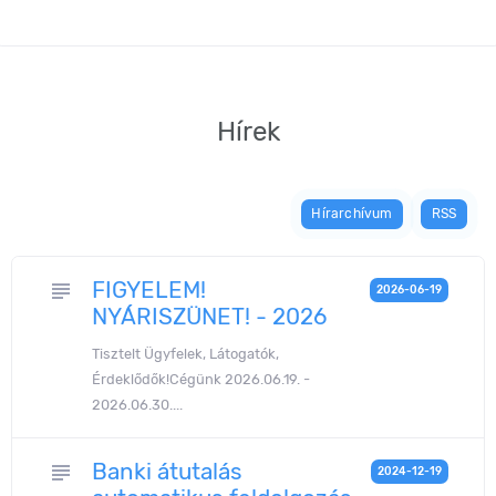
Hírek
Hírarchívum
RSS
FIGYELEM!
subject
2026-06-19
NYÁRISZÜNET! - 2026
Tisztelt Ügyfelek, Látogatók,
Érdeklődők!Cégünk 2026.06.19. -
2026.06.30....
Banki átutalás
subject
2024-12-19