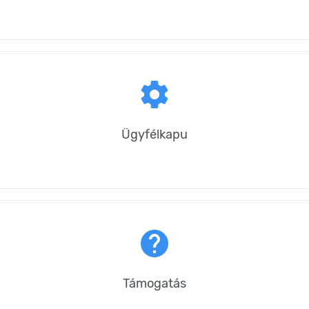
settings
Ügyfélkapu
help
Támogatás