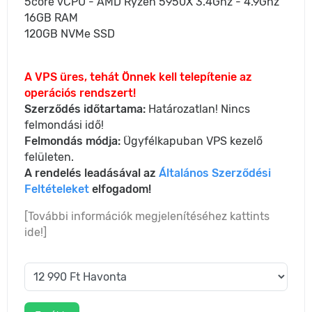
5core vCPU - AMD Ryzen 5950X 3.4Ghz - 4.9Ghz
16GB RAM
120GB NVMe SSD
A VPS üres, tehát Önnek kell telepítenie az
operációs rendszert!
Szerződés időtartama:
Határozatlan! Nincs
felmondási idő!
Felmondás módja:
Ügyfélkapuban VPS kezelő
felületen.
A rendelés leadásával az
Általános Szerződési
Feltételeket
elfogadom!
[További információk megjelenítéséhez kattints
ide!]