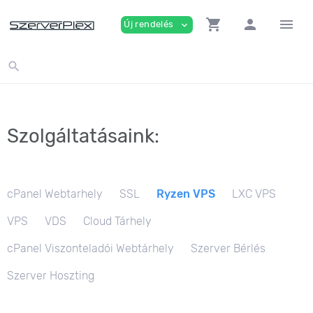
shopping_cart
person
menu
Új rendelés
expand_more
search
Szolgáltatásaink:
cPanel Webtarhely
SSL
Ryzen VPS
LXC VPS
VPS
VDS
Cloud Tárhely
cPanel Viszonteladói Webtárhely
Szerver Bérlés
Szerver Hoszting