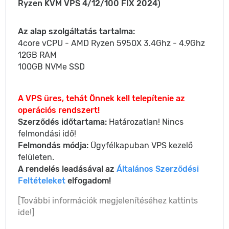
Ryzen KVM VPS 4/12/100 FIX 2024)
Az alap szolgáltatás tartalma:
4core vCPU - AMD Ryzen 5950X 3.4Ghz - 4.9Ghz
12GB RAM
100GB NVMe SSD
A VPS üres, tehát Önnek kell telepítenie az
operációs rendszert!
Szerződés időtartama:
Határozatlan! Nincs
felmondási idő!
Felmondás módja:
Ügyfélkapuban VPS kezelő
felületen.
A rendelés leadásával az
Általános Szerződési
Feltételeket
elfogadom!
[További információk megjelenítéséhez kattints
ide!]