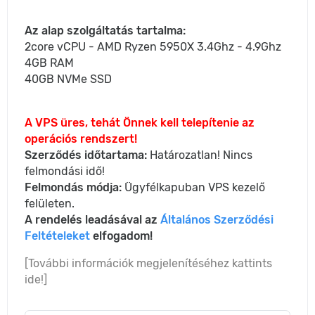
Az alap szolgáltatás tartalma:
2core vCPU - AMD Ryzen 5950X 3.4Ghz - 4.9Ghz
4GB RAM
40GB NVMe SSD
A VPS üres, tehát Önnek kell telepítenie az
operációs rendszert!
Szerződés időtartama:
Határozatlan! Nincs
felmondási idő!
Felmondás módja:
Ügyfélkapuban VPS kezelő
felületen.
A rendelés leadásával az
Általános Szerződési
Feltételeket
elfogadom!
[További információk megjelenítéséhez kattints
ide!]