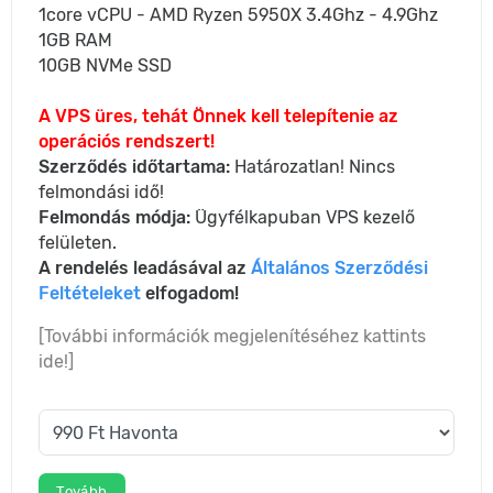
1core vCPU - AMD Ryzen 5950X 3.4Ghz - 4.9Ghz
1GB RAM
10GB NVMe SSD
A VPS üres, tehát Önnek kell telepítenie az
operációs rendszert!
Szerződés időtartama:
Határozatlan! Nincs
felmondási idő!
Felmondás módja:
Ügyfélkapuban VPS kezelő
felületen.
A rendelés leadásával az
Általános Szerződési
Feltételeket
elfogadom!
[További információk megjelenítéséhez kattints
ide!]
Tovább